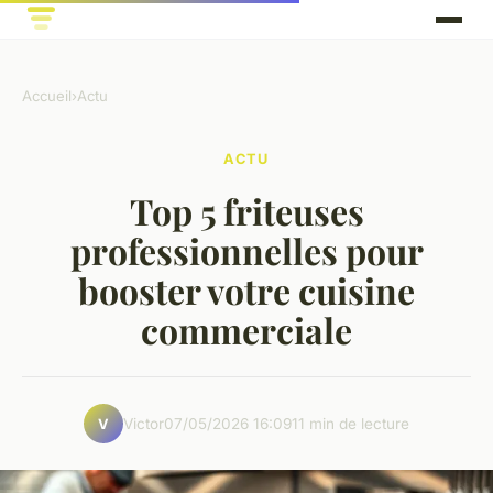
Accueil
›
Actu
ACTU
Top 5 friteuses
professionnelles pour
booster votre cuisine
commerciale
Victor
07/05/2026 16:09
11 min de lecture
V