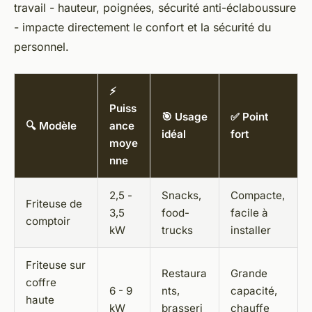
travail - hauteur, poignées, sécurité anti-éclaboussure
- impacte directement le confort et la sécurité du
personnel.
⚡
Puiss
🎯 Usage
✅ Point
🔍 Modèle
ance
idéal
fort
moye
nne
2,5 -
Snacks,
Compacte,
Friteuse de
3,5
food-
facile à
comptoir
kW
trucks
installer
Friteuse sur
Restaura
Grande
coffre
6 - 9
nts,
capacité,
haute
kW
brasseri
chauffe