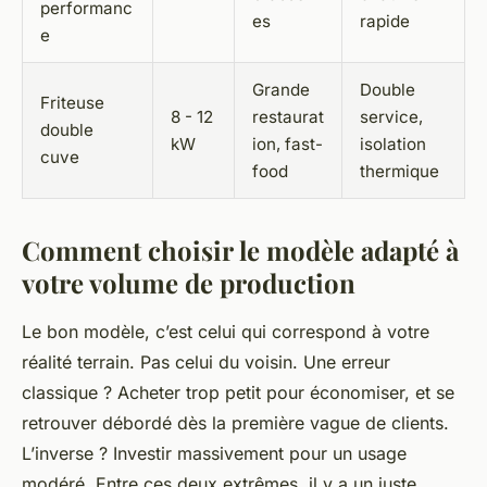
performanc
es
rapide
e
Grande
Double
Friteuse
8 - 12
restaurat
service,
double
kW
ion, fast-
isolation
cuve
food
thermique
Comment choisir le modèle adapté à
votre volume de production
Le bon modèle, c’est celui qui correspond à votre
réalité terrain. Pas celui du voisin. Une erreur
classique ? Acheter trop petit pour économiser, et se
retrouver débordé dès la première vague de clients.
L’inverse ? Investir massivement pour un usage
modéré. Entre ces deux extrêmes, il y a un juste