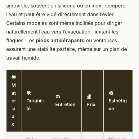
amovible, souvent en silicone ou en inox, récupère
l’eau et peut être vidé directement dans l’évier.
Certains modèles sont même inclinés pour diriger
naturellement l’eau vers l’évacuation, limitant les
flaques. Les
pieds antidérapants
ou ventouses
assurent une stabilité parfaite, même sur un plan de
travail humide.
🌟
M
at
🛠️
🎨
🧼
💰
ér
Durabili
Esthétiq
Entretien
Prix
ia
té
ue
u
x