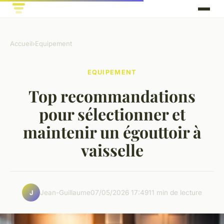
Accueil
›
Equipement
EQUIPEMENT
Top recommandations
pour sélectionner et
maintenir un égouttoir à
vaisselle
Jean-Guillaume
07/05/2026 17:49
11 min de lecture
J