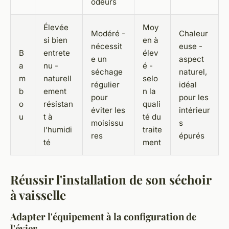
odeurs
Élevée
Moy
Modéré -
Chaleur
si bien
en à
nécessit
euse -
B
entrete
élev
e un
aspect
a
nu -
é -
séchage
naturel,
m
naturell
selo
régulier
idéal
b
ement
n la
pour
pour les
o
résistan
quali
éviter les
intérieur
u
t à
té du
moisissu
s
l’humidi
traite
res
épurés
té
ment
Réussir l'installation de son séchoir
à vaisselle
Adapter l'équipement à la configuration de
l'évier