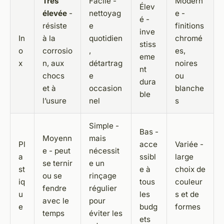
Très
Facile -
Modern
Élev
élevée
-
nettoyag
e -
é -
résiste
e
finitions
inve
In
à la
quotidien
chromé
stiss
o
corrosio
,
es,
eme
x
n, aux
détartrag
noires
nt
chocs
e
ou
dura
et à
occasion
blanche
ble
l’usure
nel
s
Simple -
Bas -
Moyenn
mais
Pl
acce
Variée -
e - peut
nécessit
a
ssibl
large
se ternir
e un
st
e à
choix de
ou se
rinçage
iq
tous
couleur
fendre
régulier
u
les
s et de
avec le
pour
e
budg
formes
temps
éviter les
ets