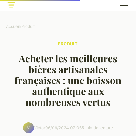
Accueil
›
Produit
PRODUIT
Acheter les meilleures
bières artisanales
françaises : une boisson
authentique aux
nombreuses vertus
Victor
06/06/2024 07:06
5 min de lecture
V