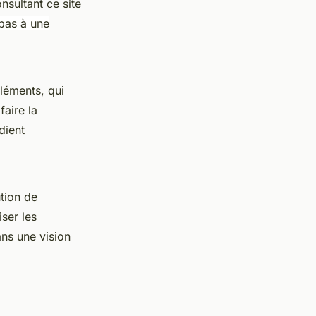
sultant ce site
 pas à une
léments, qui
aire la
dient
ution de
ser les
ans une vision