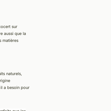
cocert sur
ve aussi que la
s matières
ts naturels,
rigine
il a besoin pour
enfaits que les