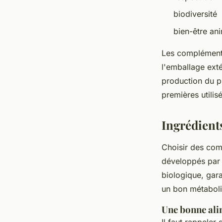
biodiversité
bien-être an
Les compléments
l'emballage exté
production du p
premières utilis
Ingrédients
Choisir des comp
développés par d
biologique, gar
un bon métaboli
Une bonne alim
Il faut rappeler 