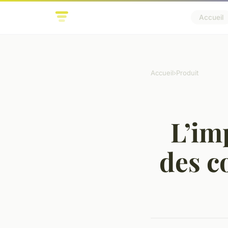
Accueil
Accueil
›
Produit
L’im
des c