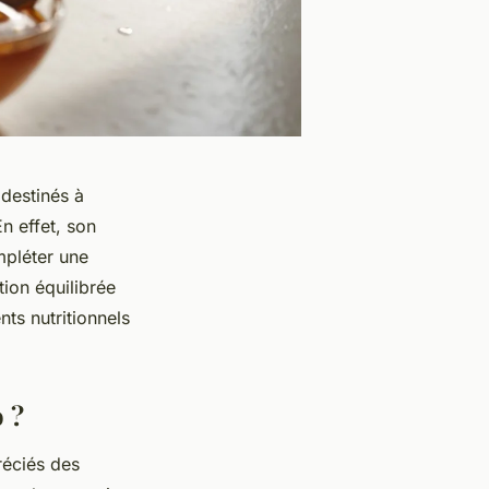
destinés à
n effet, son
mpléter une
tion équilibrée
nts nutritionnels
 ?
réciés des