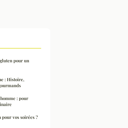
 gluten pour un
e : Histoire,
s gourmands
r homme : pour
linaire
 pour vos soirées ?