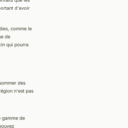
ortant d'avoir
adies, comme le
se de
cin qui pourra
onsommer des
région n'est pas
ne gamme de
 pouvez