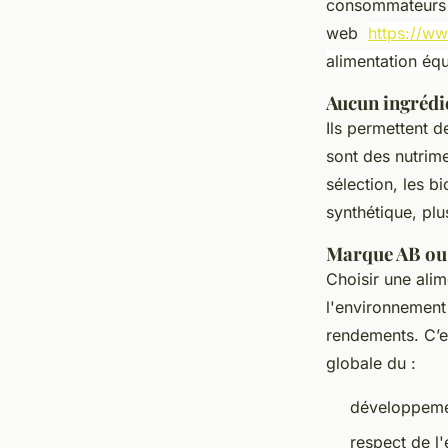
consommateurs d
web
https://ww
alimentation équ
Aucun ingrédi
Ils permettent 
sont des nutrime
sélection, les b
synthétique, pl
Marque AB ou 
Choisir une alime
l'environnement 
rendements. C’es
globale du :
développeme
respect de l