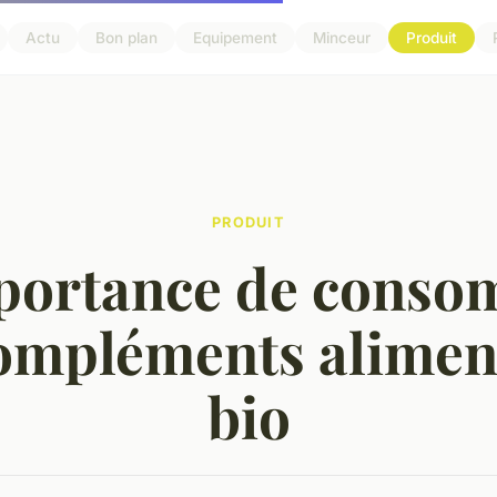
Actu
Bon plan
Equipement
Minceur
Produit
PRODUIT
portance de cons
ompléments alimen
bio