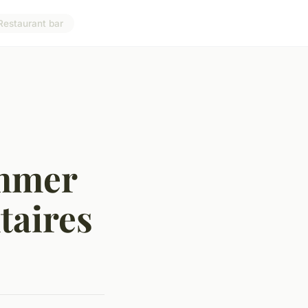
Restaurant bar
ommer
taires