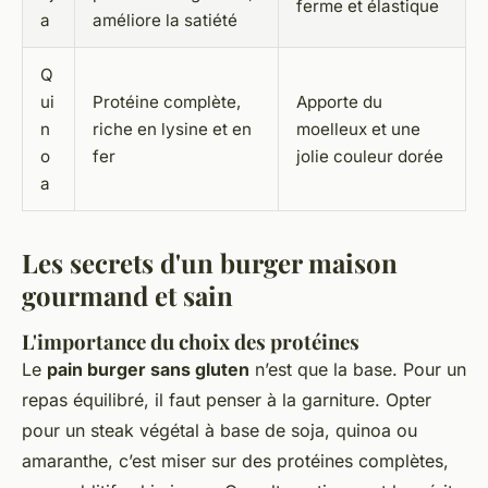
ferme et élastique
a
améliore la satiété
Q
ui
Protéine complète,
Apporte du
n
riche en lysine et en
moelleux et une
o
fer
jolie couleur dorée
a
Les secrets d'un burger maison
gourmand et sain
L'importance du choix des protéines
Le
pain burger sans gluten
n’est que la base. Pour un
repas équilibré, il faut penser à la garniture. Opter
pour un steak végétal à base de soja, quinoa ou
amaranthe, c’est miser sur des protéines complètes,