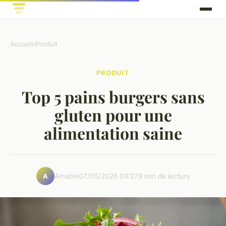
Accueil
›
Produit
PRODUIT
Top 5 pains burgers sans
gluten pour une
alimentation saine
Amable
07/05/2026 09:27
9 min de lecture
A