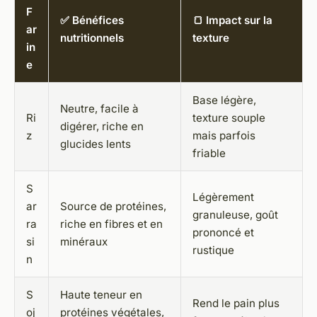
F
✅ Bénéfices
🍞 Impact sur la
ar
nutritionnels
texture
in
e
Base légère,
Neutre, facile à
Ri
texture souple
digérer, riche en
z
mais parfois
glucides lents
friable
S
Légèrement
ar
Source de protéines,
granuleuse, goût
ra
riche en fibres et en
prononcé et
si
minéraux
rustique
n
S
Haute teneur en
Rend le pain plus
oj
protéines végétales,