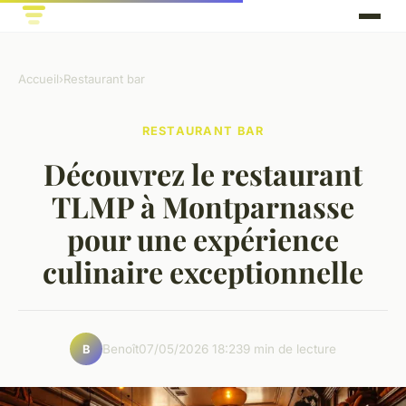
Accueil
›
Restaurant bar
RESTAURANT BAR
Découvrez le restaurant
TLMP à Montparnasse
pour une expérience
culinaire exceptionnelle
Benoît
07/05/2026 18:23
9 min de lecture
B