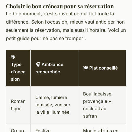
Choisir le bon créneau pour sa réservation
Le bon moment, c’est souvent ce qui fait toute la
différence. Selon l’occasion, mieux vaut anticiper non
seulement la réservation, mais aussi l’horaire. Voici un
petit guide pour ne pas se tromper :
🎯
Type
🎧 Ambiance
🍽️ Plat conseillé
d'occa
recherchée
sion
Bouillabaisse
Calme, lumière
Roman
provençale +
tamisée, vue sur
tique
cocktail au
la ville illuminée
safran
Group
Festive,
Moules-frites en