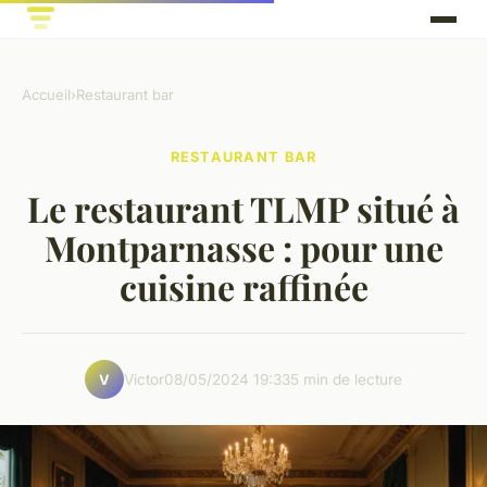
Accueil
›
Restaurant bar
RESTAURANT BAR
Le restaurant TLMP situé à
Montparnasse : pour une
cuisine raffinée
Victor
08/05/2024 19:33
5 min de lecture
V