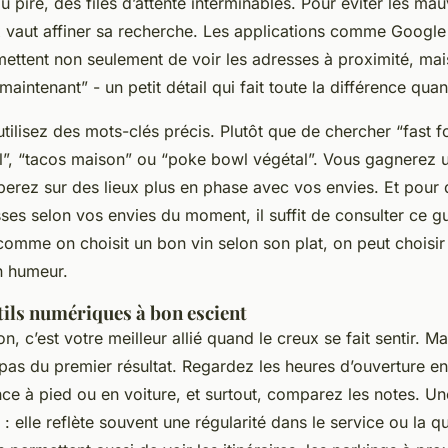
u pire, des files d’attente interminables. Pour éviter les ma
x vaut affiner sa recherche. Les applications comme Googl
ettent non seulement de voir les adresses à proximité, mais
 maintenant” - un petit détail qui fait toute la différence qua
tilisez des mots-clés précis. Plutôt que de chercher “fast 
al”, “tacos maison” ou “poke bowl végétal”. Vous gagnerez 
berez sur des lieux plus en phase avec vos envies. Et pour 
ses selon vos envies du moment, il suffit de consulter ce g
comme on choisit un bon vin selon son plat, on peut choisir
n humeur.
utils numériques à bon escient
n, c’est votre meilleur allié quand le creux se fait sentir. Ma
pas du premier résultat. Regardez les heures d’ouverture en
ance à pied ou en voiture, et surtout, comparez les notes. Un
 : elle reflète souvent une régularité dans le service ou la qu