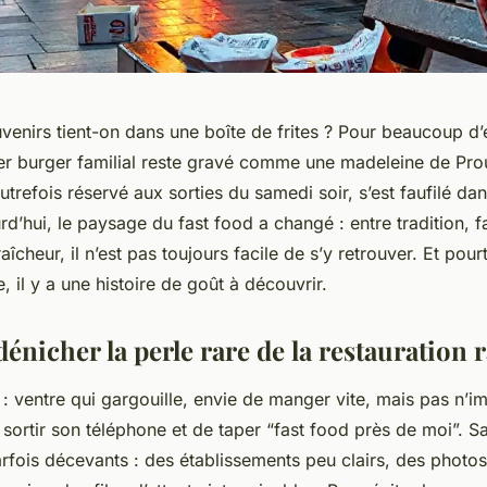
enirs tient-on dans une boîte de frites ? Pour beaucoup d’e
er burger familial reste gravé comme une madeleine de Prou
autrefois réservé aux sorties du samedi soir, s’est faufilé da
urd’hui, le paysage du
fast food
a changé : entre tradition, fa
îcheur, il n’est pas toujours facile de s’y retrouver. Et pourt
 il y a une histoire de goût à découvrir.
nicher la perle rare de la restauration r
 : ventre qui gargouille, envie de manger vite, mais pas n’i
e sortir son téléphone et de taper “fast food près de moi”. S
arfois décevants : des établissements peu clairs, des photo