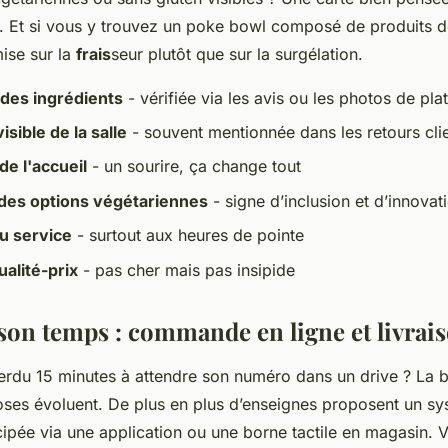
. Et si vous y trouvez un poke bowl composé de produits de
ise sur la
frais
seur plutôt que sur la surgélation.
 des ingrédients
- vérifiée via les avis ou les photos de pla
isible de la salle
- souvent mentionnée dans les retours cli
de l'accueil
- un sourire, ça change tout
 des options végétariennes
- signe d’inclusion et d’innovat
du service
- surtout aux heures de pointe
alité-prix
- pas cher mais pas insipide
son temps : commande en ligne et livrai
perdu 15 minutes à attendre son numéro dans un drive ? La 
hoses évoluent. De plus en plus d’enseignes proposent un s
pée via une application ou une borne tactile en magasin. V