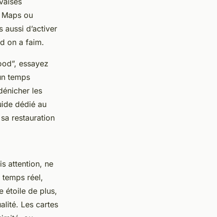
uvaises
e Maps ou
 aussi d’activer
nd on a faim.
food”, essayez
un temps
dénicher les
uide dédié au
 sa restauration
is attention, ne
 temps réel,
e étoile de plus,
alité. Les cartes