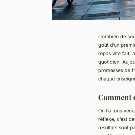
Combien de souv
goût d’un premi
repas vite fait, 
quotidien. Aujo
promesses de fra
chaque enseigne,
Comment dé
On l’a tous vécu
réflexe, c’est d
résultats sont p