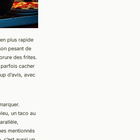
en plus rapide
son pesant de
orure des frites.
 parfois cacher
up d’avis, avec
émarquer.
leu, un taco au
rallèle,
ènes mentionnés
 c’est aussi un