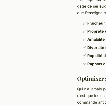
gage de sérieux
que l’enseigne m
✅
Fraîcheur
✅
Propreté v
✅
Amabilité 
✅
Diversité
✅
Rapidité 
✅
Rapport qu
Optimiser 
Qui n’a jamais 
c’est que les c
commande antici