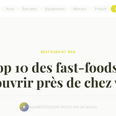
Actu
Bon plan
Equipement
Minceur
Produit
RESTAURANT BAR
p 10 des fast-food
uvrir près de chez
Benoît
07/05/2026 16:02
11 min de lecture
B