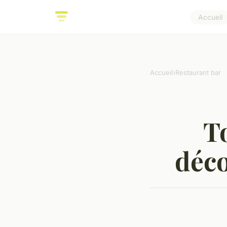
Accueil
Accueil
›
Restaurant bar
To
déco