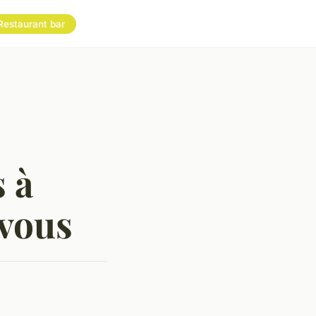
Restaurant bar
s à
 vous