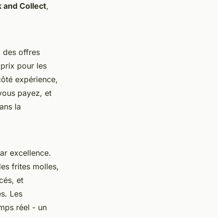
k and Collect
,
 des offres
 prix pour les
ôté expérience,
 vous payez, et
ans la
par excellence.
es frites molles,
cés, et
es. Les
mps réel - un