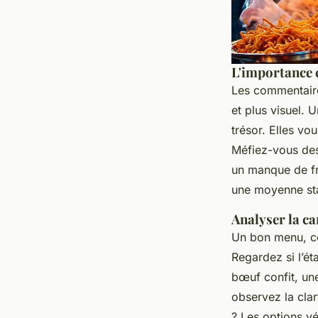
L'importance c
Les commentaire
et plus visuel.
trésor. Elles vou
Méfiez-vous des 
un manque de fré
une moyenne stab
Analyser la car
Un bon menu, ce 
Regardez si l’é
bœuf confit, une
observez la clar
? Les options vé