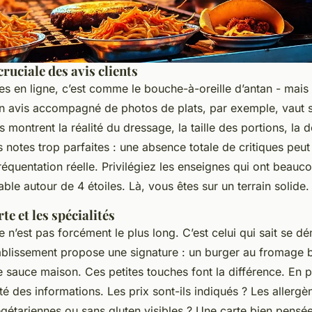
ruciale des avis clients
s en ligne, c’est comme le bouche-à-oreille d’antan - mais 
 Un avis accompagné de photos de plats, par exemple, vaut 
s montrent la réalité du dressage, la taille des portions, la d
notes trop parfaites : une absence totale de critiques peut
quentation réelle. Privilégiez les enseignes qui ont beauco
le autour de 4 étoiles. Là, vous êtes sur un terrain solide.
te et les spécialités
n’est pas forcément le plus long. C’est celui qui sait se d
tablissement propose une signature : un burger au fromage b
 sauce maison. Ces petites touches font la différence. En pa
té des informations. Les prix sont-ils indiqués ? Les allerg
gétariennes ou sans gluten visibles ? Une carte bien pensée,