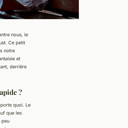
ntre nous, le
st. Ce petit
ns notre
ntaisie et
ant, derrière
apide ?
mporte quoi. Le
auf que les
s peu