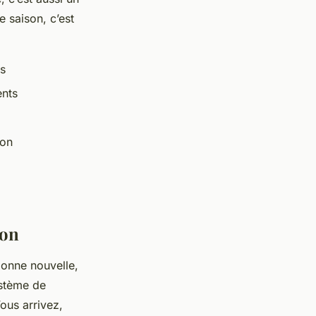
 saison, c’est
ts
ents
ion
son
bonne nouvelle,
ystème de
ous arrivez,