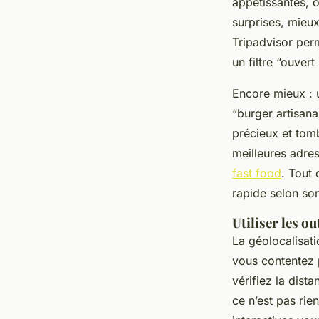
appétissantes, o
surprises, mieu
Tripadvisor perm
un filtre “ouvert
Encore mieux : u
“burger artisan
précieux et tom
meilleures adres
fast food
. Tout 
rapide selon so
Utiliser les o
La géolocalisatio
vous contentez 
vérifiez la dist
ce n’est pas rien