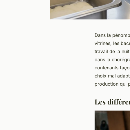
Dans la pénombre
vitrines, les ba
travail de la nu
dans la chorégra
contenants façon
choix mal adapté
production qui p
Les différe