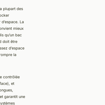
a plupart des
tocker
r d’espace. La
convient mieux
dis qu’un bac
d doit être
assez d’espace
 rompre la
e contrôlée
ace), et
longues,
et garantit une
systèmes