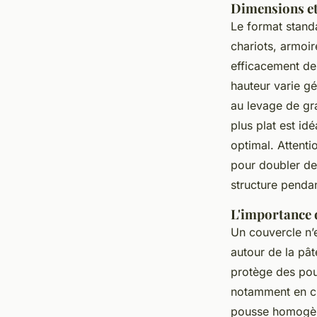
Dimensions et
Le format stand
chariots, armoir
efficacement de
hauteur varie gé
au levage de gra
plus plat est idé
optimal. Attenti
pour doubler de
structure penda
L'importance 
Un couvercle n’
autour de la pâ
protège des pous
notamment en cha
pousse homogène