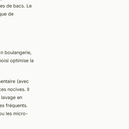
ges de bacs. Le
sque de
En boulangerie,
isi optimise la
mentaire (avec
es nocives. Il
e lavage en
es fréquents.
 ou les micro-