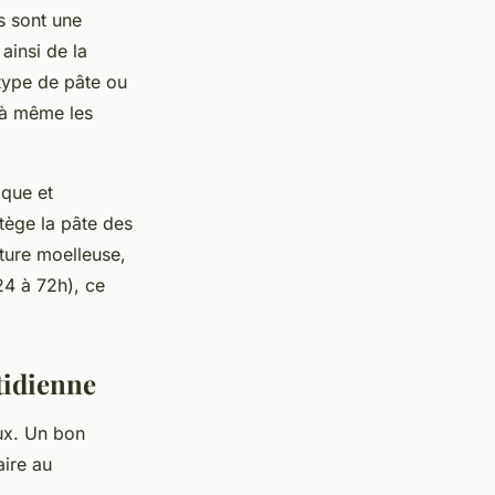
s sont une
ainsi de la
 type de pâte ou
 à même les
ique et
tège la pâte des
xture moelleuse,
24 à 72h), ce
otidienne
eux. Un bon
aire au