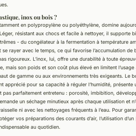
ues.
astique, inox ou bois ?
otamment en polypropylène ou polyéthylène, domine aujourd’
Léger, résistant aux chocs et facile à nettoyer, il supporte b
trêmes - du congélateur à la fermentation à température am
t se rayer avec le temps, ce qui favorise l’accumulation de b
 pas rigoureux. L’inox, lui, offre une durabilité à toute épreuv
e, mais son poids et son coût plus élevé en limitent l’usage
haut de gamme ou aux environnements très exigeants. Le bo
nt apprécié pour sa capacité à réguler l’humidité, présente 
’est pas parfaitement entretenu : porosité, imbibition, dével
 demande un séchage minutieux après chaque utilisation et n
vaisselle ni avec les nettoyages fréquents à l’eau. Pour gara
éger vos préparations des courants d’air, l’utilisation d’un
indispensable au quotidien.