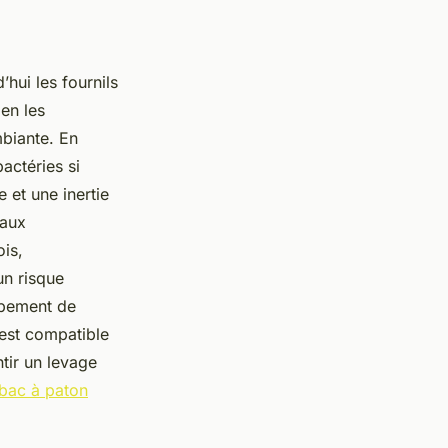
hui les fournils
ien les
biante. En
actéries si
e et une inertie
 aux
is,
un risque
oppement de
’est compatible
ntir un levage
bac à paton