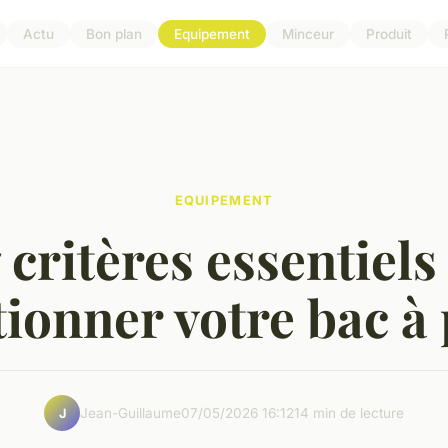
Actu
Bon plan
Equipement
Minceur
Produit
EQUIPEMENT
 critères essentiel
tionner votre bac à
Jean-Guillaume
07/05/2026 16:12
14 min de lecture
J