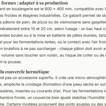
 formes : adapter à sa production
ard en boulangerie est le 600 x 400 mm, compatible avec l
es froides et étagères industrielles. Ce gabarit permet de s
s pâtons de pain, de pizza ou de viennoiserie sans gaspille
néralement entre 10 et 20 cm, selon l’usage : un bac haut 
ndes boules ou à la mise en batterie de pâtes lourdes, tan
al pour les fermentations lentes, où le contact avec l’air froi
on toutefois à ne pas surcharger : chaque pâton doit avoir 
 volume sans toucher son voisin, au risque de coller ou de
nt la pousse.
du couvercle hermétique
est pas un accessoire superflu. Il crée une micro-atmosphèr
te, empêche le croûtage (formation d’une peau sèche en surf
sières, insectes ou courants d’air. Pour les fermentations 
mbre froide, un couvercle bien ajusté stabilise l’humidité 
. Certains modèles proposent des joints souples ou des 