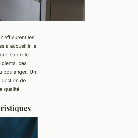
’effleurent les
s à accueillir le
joue son rôle
ipients, ces
du boulanger. Un
e gestion de
a qualité.
éristiques