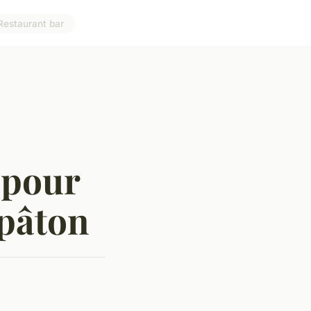
Restaurant bar
s pour
 pâton